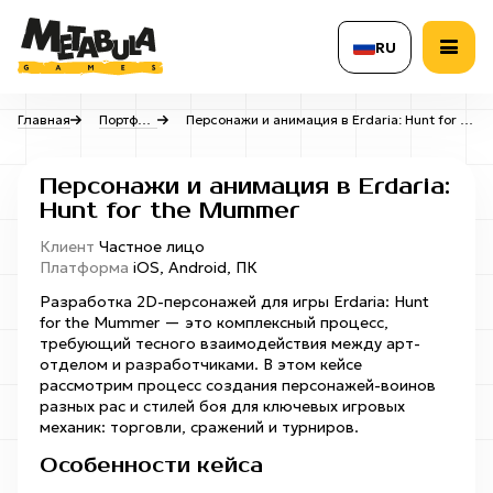
RU
Разработка игр
Главная
Портфолио
Персонажи и анимация в Erdaria: Hunt for the Mummer
7
Русский
Персонажи и анимация в Erdaria:
English
Hunt for the Mummer
Портирование
Разработка игр
игр на другие
Разработка 
Клиент
Частное лицо
Svenska
с нуля
платформы
Unity
Платформа
iOS, Android, ПК
Разработка 2D-персонажей для игры Erdaria: Hunt
Игровой art
Chinese
7
for the Mummer — это комплексный процесс,
требующий тесного взаимодействия между арт-
отделом и разработчиками. В этом кейсе
Spanish
рассмотрим процесс создания персонажей-воинов
Аутсорсинг
разных рас и стилей боя для ключевых игровых
игровой
механик: торговли, сражений и турниров.
графики
Коцепт арт
2D-арт
Особенности кейса